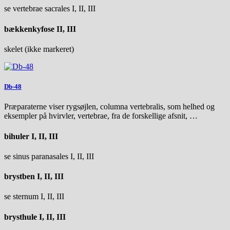
se vertebrae sacrales I, II, III
bækkenkyfose II, III
skelet (ikke markeret)
Db-48
Præparaterne viser rygsøjlen, columna vertebralis, som helhed og
eksempler på hvirvler, vertebrae, fra de forskellige afsnit, …
bihuler I, II, III
se sinus paranasales I, II, III
brystben I, II, III
se sternum I, II, III
brysthule I, II, III