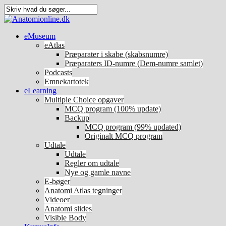
eMuseum
eAtlas
Præparater i skabe (skabsnumre)
Præparaters ID-numre (Dem-numre samlet)
Podcasts
Emnekartotek
eLearning
Multiple Choice opgaver
MCQ program (100% update)
Backup
MCQ program (99% updated)
Originalt MCQ program
Udtale
Udtale
Regler om udtale
Nye og gamle navne
E-bøger
Anatomi Atlas tegninger
Videoer
Anatomi slides
Visible Body