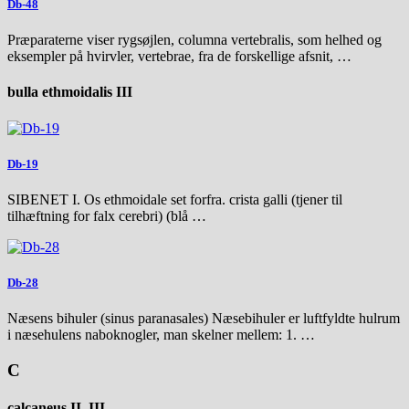
Db-48
Præparaterne viser rygsøjlen, columna vertebralis, som helhed og
eksempler på hvirvler, vertebrae, fra de forskellige afsnit, …
bulla ethmoidalis III
Db-19
SIBENET I. Os ethmoidale set forfra. crista galli (tjener til
tilhæftning for falx cerebri) (blå …
Db-28
Næsens bihuler (sinus paranasales) Næsebihuler er luftfyldte hulrum
i næsehulens naboknogler, man skelner mellem: 1. …
C
calcaneus II, III