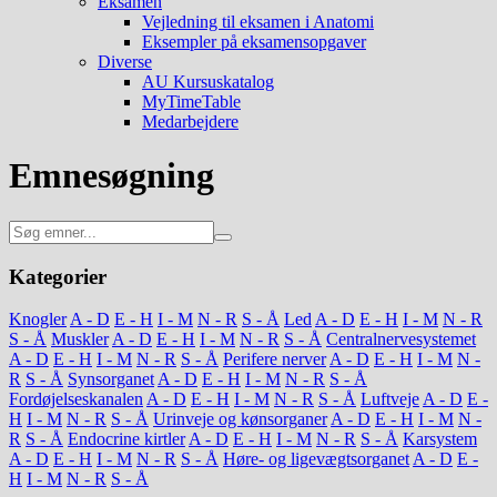
Eksamen
Vejledning til eksamen i Anatomi
Eksempler på eksamensopgaver
Diverse
AU Kursuskatalog
MyTimeTable
Medarbejdere
Emnesøgning
Kategorier
Knogler
A - D
E - H
I - M
N - R
S - Å
Led
A - D
E - H
I - M
N - R
S - Å
Muskler
A - D
E - H
I - M
N - R
S - Å
Centralnervesystemet
A - D
E - H
I - M
N - R
S - Å
Perifere nerver
A - D
E - H
I - M
N -
R
S - Å
Synsorganet
A - D
E - H
I - M
N - R
S - Å
Fordøjelseskanalen
A - D
E - H
I - M
N - R
S - Å
Luftveje
A - D
E -
H
I - M
N - R
S - Å
Urinveje og kønsorganer
A - D
E - H
I - M
N -
R
S - Å
Endocrine kirtler
A - D
E - H
I - M
N - R
S - Å
Karsystem
A - D
E - H
I - M
N - R
S - Å
Høre- og ligevægtsorganet
A - D
E -
H
I - M
N - R
S - Å