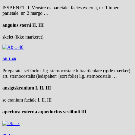
ISSBENET I. Venstre os parietale. facies externa, nr. 1 tuber
parietale, nr. 2 margo …
angulus sterni II, III
skelet (ikke markeret)
Ab-1-48
Præparatet set forfra. lig. sternocostale intraarticulare (røde mærker)
art. sternocostalis (ledspalter) (sort folie) lig. sternocostale …
ansigtskranium I, II, III
se cranium faciale I, II, III
apertura externa aqueductus vestibuli III