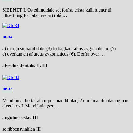
SIBENET I. Os ethmoidale set forfra. crista galli (tjener til
tilhæftning for falx cerebri) (blå …
Db-34
a) margo supraorbitalis (3) b) bagkant af os zygomaticum (5)
c) overkanten af arcus zygomaticus (6). Derfra over …
alveolus dentalis II, III
Db-33
Mandibula består af corpus mandibulae, 2 rami mandibulae og pars
alveolaris I. Mandibula (set …
angulus costae III
se ribbensvinklen III