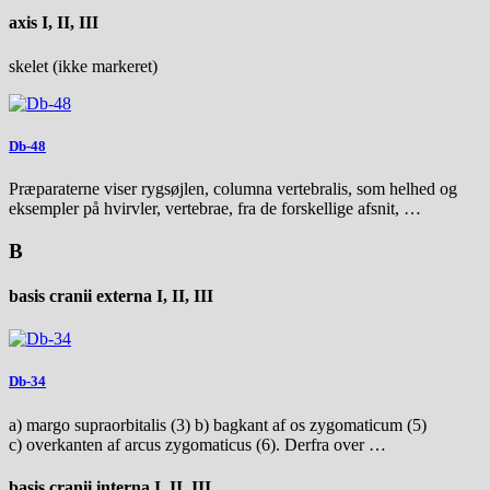
axis I, II, III
skelet (ikke markeret)
Db-48
Præparaterne viser rygsøjlen, columna vertebralis, som helhed og
eksempler på hvirvler, vertebrae, fra de forskellige afsnit, …
B
basis cranii externa I, II, III
Db-34
a) margo supraorbitalis (3) b) bagkant af os zygomaticum (5)
c) overkanten af arcus zygomaticus (6). Derfra over …
basis cranii interna I, II, III