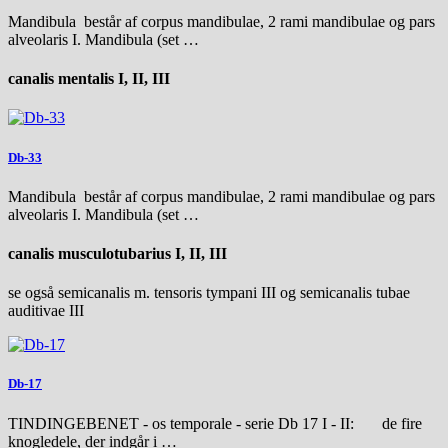
Mandibula består af corpus mandibulae, 2 rami mandibulae og pars
alveolaris I. Mandibula (set …
canalis mentalis I, II, III
Db-33
Mandibula består af corpus mandibulae, 2 rami mandibulae og pars
alveolaris I. Mandibula (set …
canalis musculotubarius I, II, III
se også semicanalis m. tensoris tympani III og semicanalis tubae
auditivae III
Db-17
TINDINGEBENET - os temporale - serie Db 17 I - II: de fire
knogledele, der indgår i …