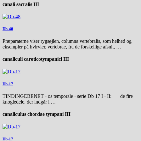
canali sacralis III
Db-48
Præparaterne viser rygsøjlen, columna vertebralis, som helhed og
eksempler på hvirvler, vertebrae, fra de forskellige afsnit, …
canaliculi caroticotympanici III
Db-17
TINDINGEBENET - os temporale - serie Db 17 I - II: de fire
knogledele, der indgår i …
canaliculus chordae tympani III
Db-17