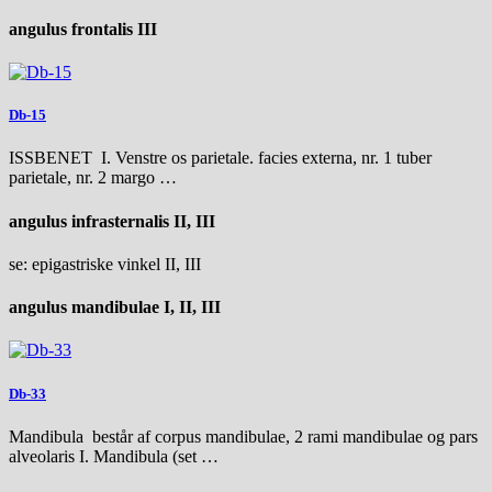
angulus frontalis III
Db-15
ISSBENET I. Venstre os parietale. facies externa, nr. 1 tuber
parietale, nr. 2 margo …
angulus infrasternalis II, III
se: epigastriske vinkel II, III
angulus mandibulae I, II, III
Db-33
Mandibula består af corpus mandibulae, 2 rami mandibulae og pars
alveolaris I. Mandibula (set …