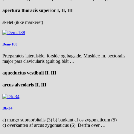
apertura thoracis superior I, II, III
skelet (ikke markeret)
Dem-188
Præparatets lateralside, forside og bagside. Muskler: m. pectoralis
major pars clavicularis (gult og blåt …
aqueductus vestibuli II, III
arcus alveolaris II, III
Db-34
a) margo supraorbitalis (3) b) bagkant af os zygomaticum (5)
c) overkanten af arcus zygomaticus (6). Derfra over …