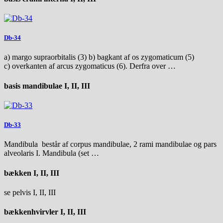
Db-34
a) margo supraorbitalis (3) b) bagkant af os zygomaticum (5)
c) overkanten af arcus zygomaticus (6). Derfra over …
basis mandibulae I, II, III
Db-33
Mandibula består af corpus mandibulae, 2 rami mandibulae og pars
alveolaris I. Mandibula (set …
bækken I, II, III
se pelvis I, II, III
bækkenhvirvler I, II, III