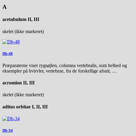
A
acetabulum II, III
skelet (ikke markeret)
Db-48
Præparaterne viser rygsøjlen, columna vertebralis, som helhed og
eksempler på hvirvler, vertebrae, fra de forskellige afsnit, …
acromion II, III
skelet (ikke markeret)
aditus orbitae I, II, III
Db-34