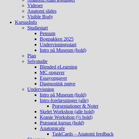
Videoer
Anatomi slides
Visible Body
KursusInfo
Studiestart
Pensum
Bogpakken 2025
Undervisningsstart
Intro på Museum (hold)
Plan
Selvstudie
Blended eLearning
MC opgaver
Essayopgaver
Diagnostisk prøve
Undervisning
Intro på Museum (hold)
Intro-forelæsninger (alle)
Præsentationer & Noter
Skelet Workshop (alle hold)
Kranie Workshop (½ hold)
Præparat kursus (hold)
Anatomicafe
TaskCards – Anatomi feedback