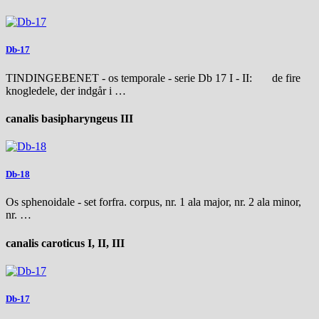
Db-17
TINDINGEBENET - os temporale - serie Db 17 I - II: de fire
knogledele, der indgår i …
canalis basipharyngeus III
Db-18
Os sphenoidale - set forfra. corpus, nr. 1 ala major, nr. 2 ala minor,
nr. …
canalis caroticus I, II, III
Db-17