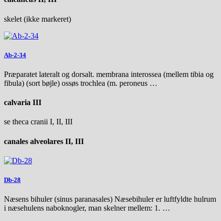
skelet (ikke markeret)
Ab-2-34
Præparatet lateralt og dorsalt. membrana interossea (mellem tibia og
fibula) (sort bøjle) ossøs trochlea (m. peroneus …
calvaria III
se theca cranii I, II, III
canales alveolares II, III
Db-28
Næsens bihuler (sinus paranasales) Næsebihuler er luftfyldte hulrum
i næsehulens naboknogler, man skelner mellem: 1. …