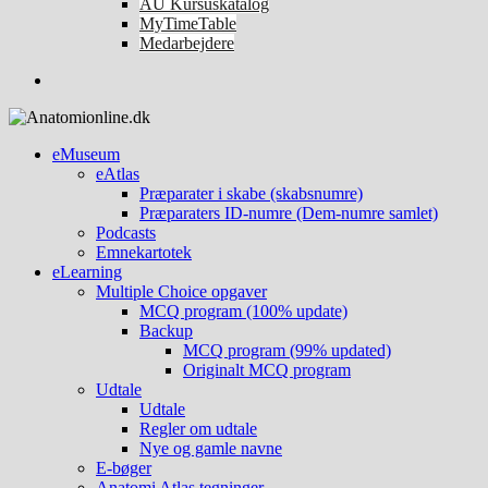
AU Kursuskatalog
MyTimeTable
Medarbejdere
eMuseum
eAtlas
Præparater i skabe (skabsnumre)
Præparaters ID-numre (Dem-numre samlet)
Podcasts
Emnekartotek
eLearning
Multiple Choice opgaver
MCQ program (100% update)
Backup
MCQ program (99% updated)
Originalt MCQ program
Udtale
Udtale
Regler om udtale
Nye og gamle navne
E-bøger
Anatomi Atlas tegninger