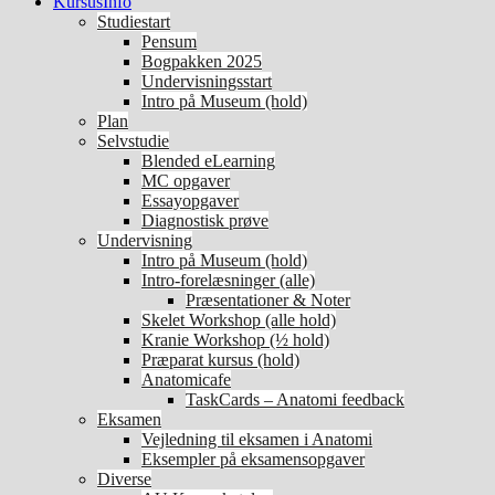
KursusInfo
Studiestart
Pensum
Bogpakken 2025
Undervisningsstart
Intro på Museum (hold)
Plan
Selvstudie
Blended eLearning
MC opgaver
Essayopgaver
Diagnostisk prøve
Undervisning
Intro på Museum (hold)
Intro-forelæsninger (alle)
Præsentationer & Noter
Skelet Workshop (alle hold)
Kranie Workshop (½ hold)
Præparat kursus (hold)
Anatomicafe
TaskCards – Anatomi feedback
Eksamen
Vejledning til eksamen i Anatomi
Eksempler på eksamensopgaver
Diverse