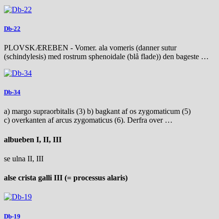
Db-22
PLOVSKÆREBEN - Vomer. ala vomeris (danner sutur
(schindylesis) med rostrum sphenoidale (blå flade)) den bageste …
Db-34
a) margo supraorbitalis (3) b) bagkant af os zygomaticum (5)
c) overkanten af arcus zygomaticus (6). Derfra over …
albueben I, II, III
se ulna II, III
alse crista galli III (= processus alaris)
Db-19