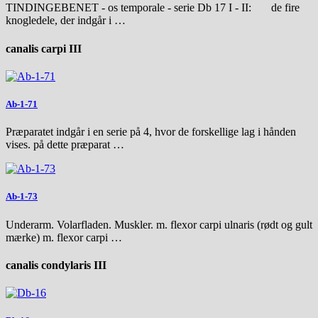
TINDINGEBENET - os temporale - serie Db 17 I - II: de fire
knogledele, der indgår i …
canalis carpi III
Ab-1-71
Præparatet indgår i en serie på 4, hvor de forskellige lag i hånden
vises. på dette præparat …
Ab-1-73
Underarm. Volarfladen. Muskler. m. flexor carpi ulnaris (rødt og gult
mærke) m. flexor carpi …
canalis condylaris III