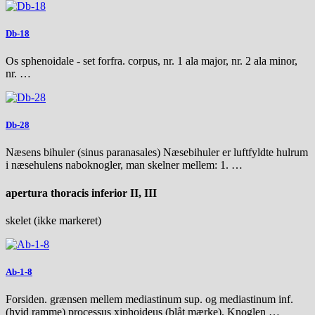
Db-18
Os sphenoidale - set forfra. corpus, nr. 1 ala major, nr. 2 ala minor,
nr. …
Db-28
Næsens bihuler (sinus paranasales) Næsebihuler er luftfyldte hulrum
i næsehulens naboknogler, man skelner mellem: 1. …
apertura thoracis inferior II, III
skelet (ikke markeret)
Ab-1-8
Forsiden. grænsen mellem mediastinum sup. og mediastinum inf.
(hvid ramme) processus xiphoideus (blåt mærke). Knoglen …