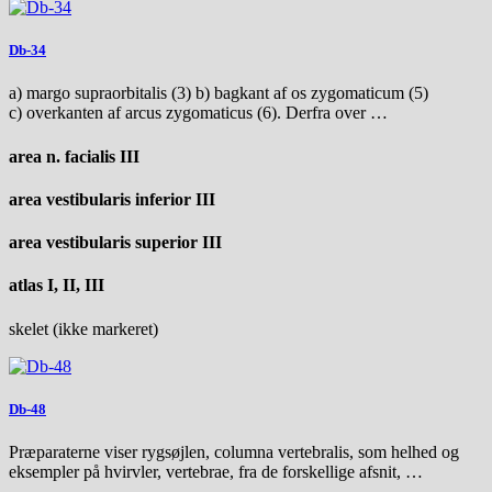
Db-34
a) margo supraorbitalis (3) b) bagkant af os zygomaticum (5)
c) overkanten af arcus zygomaticus (6). Derfra over …
area n. facialis III
area vestibularis inferior III
area vestibularis superior III
atlas I, II, III
skelet (ikke markeret)
Db-48
Præparaterne viser rygsøjlen, columna vertebralis, som helhed og
eksempler på hvirvler, vertebrae, fra de forskellige afsnit, …