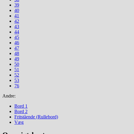
39
40
41
42
43
44
45
46
47
48
49
50
51
52
53
76
Andre:
Bord 1
Bord 2
Fritstående (Rullebord)
Væg