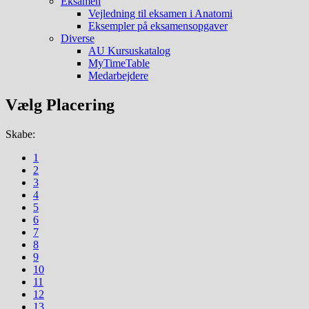
Eksamen
Vejledning til eksamen i Anatomi
Eksempler på eksamensopgaver
Diverse
AU Kursuskatalog
MyTimeTable
Medarbejdere
Vælg Placering
Skabe:
1
2
3
4
5
6
7
8
9
10
11
12
13