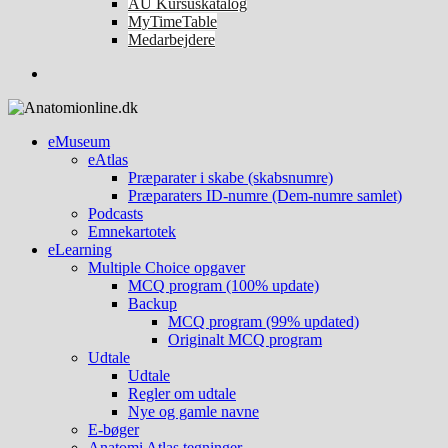
AU Kursuskatalog
MyTimeTable
Medarbejdere
eMuseum
eAtlas
Præparater i skabe (skabsnumre)
Præparaters ID-numre (Dem-numre samlet)
Podcasts
Emnekartotek
eLearning
Multiple Choice opgaver
MCQ program (100% update)
Backup
MCQ program (99% updated)
Originalt MCQ program
Udtale
Udtale
Regler om udtale
Nye og gamle navne
E-bøger
Anatomi Atlas tegninger