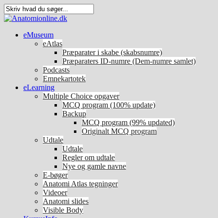
eMuseum
eAtlas
Præparater i skabe (skabsnumre)
Præparaters ID-numre (Dem-numre samlet)
Podcasts
Emnekartotek
eLearning
Multiple Choice opgaver
MCQ program (100% update)
Backup
MCQ program (99% updated)
Originalt MCQ program
Udtale
Udtale
Regler om udtale
Nye og gamle navne
E-bøger
Anatomi Atlas tegninger
Videoer
Anatomi slides
Visible Body