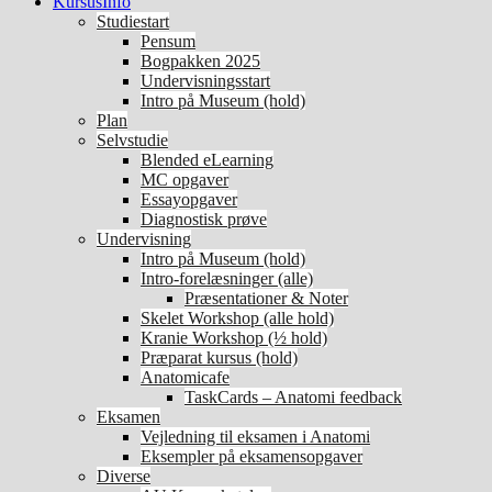
KursusInfo
Studiestart
Pensum
Bogpakken 2025
Undervisningsstart
Intro på Museum (hold)
Plan
Selvstudie
Blended eLearning
MC opgaver
Essayopgaver
Diagnostisk prøve
Undervisning
Intro på Museum (hold)
Intro-forelæsninger (alle)
Præsentationer & Noter
Skelet Workshop (alle hold)
Kranie Workshop (½ hold)
Præparat kursus (hold)
Anatomicafe
TaskCards – Anatomi feedback
Eksamen
Vejledning til eksamen i Anatomi
Eksempler på eksamensopgaver
Diverse