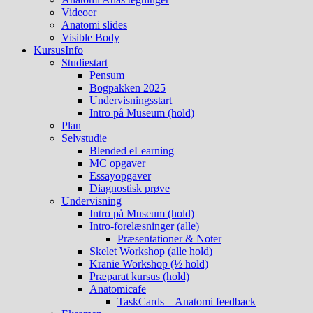
Videoer
Anatomi slides
Visible Body
KursusInfo
Studiestart
Pensum
Bogpakken 2025
Undervisningsstart
Intro på Museum (hold)
Plan
Selvstudie
Blended eLearning
MC opgaver
Essayopgaver
Diagnostisk prøve
Undervisning
Intro på Museum (hold)
Intro-forelæsninger (alle)
Præsentationer & Noter
Skelet Workshop (alle hold)
Kranie Workshop (½ hold)
Præparat kursus (hold)
Anatomicafe
TaskCards – Anatomi feedback