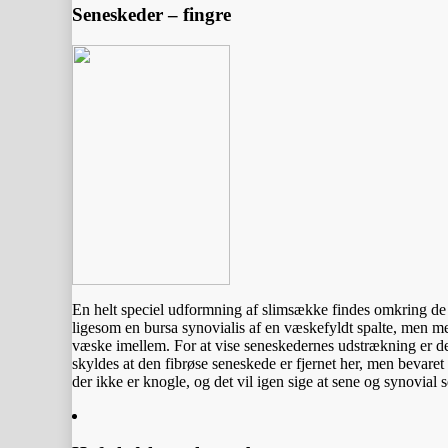
Seneskeder – fingre
En helt speciel udformning af slimsække findes omkring de 
ligesom en bursa synovialis af en væskefyldt spalte, men me
væske imellem. For at vise seneskedernes udstrækning er der,
skyldes at den fibrøse seneskede er fjernet her, men bevare
der ikke er knogle, og det vil igen sige at sene og synovial 