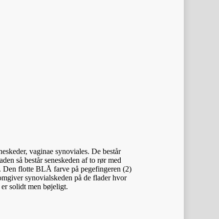
neskeder, vaginae synoviales. De består
laden så består seneskeden af to rør med
ør. Den flotte BLÅ farve på pegefingeren (2)
 omgiver synovialskeden på de flader hvor
er solidt men bøjeligt.