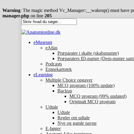
Warning
: The magic method Vc_Manager::__wakeup() must have publ
manager.php
on line
205
eMuseum
eAtlas
Præparater i skabe (skabsnumre)
Præparaters ID-numre (Dem-numre saml
Podcasts
Emnekartotek
eLearning
Multiple Choice opgaver
MCQ program (100% update)
Backup
MCQ program (99% updated)
Originalt MCQ program
Udtale
Udtale
Regler om udtale
Nye og gamle navne
E-bøger
Anatomi Atlas tegninger