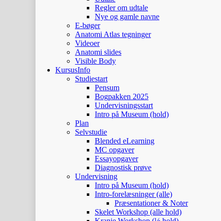
Regler om udtale
Nye og gamle navne
E-bøger
Anatomi Atlas tegninger
Videoer
Anatomi slides
Visible Body
KursusInfo
Studiestart
Pensum
Bogpakken 2025
Undervisningsstart
Intro på Museum (hold)
Plan
Selvstudie
Blended eLearning
MC opgaver
Essayopgaver
Diagnostisk prøve
Undervisning
Intro på Museum (hold)
Intro-forelæsninger (alle)
Præsentationer & Noter
Skelet Workshop (alle hold)
Kranie Workshop (½ hold)