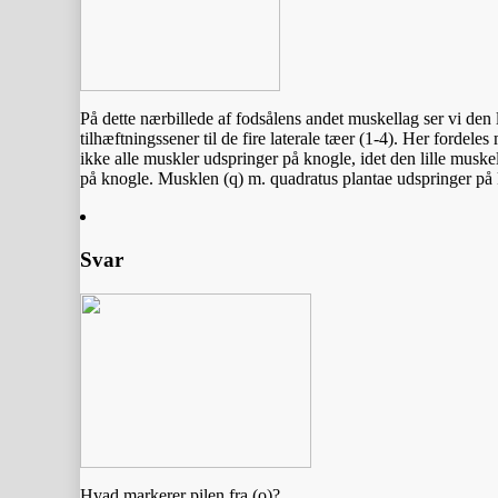
På dette nærbillede af fodsålens andet muskellag ser vi den
tilhæftningssener til de fire laterale tæer (1-4). Her fordele
ikke alle muskler udspringer på knogle, idet den lille muskel
på knogle. Musklen (q) m. quadratus plantae udspringer på k
Svar
Hvad markerer pilen fra (o)?