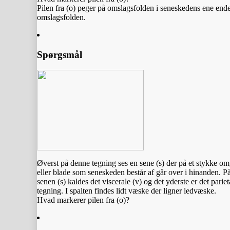
Pilen fra (o) peger på omslagsfolden i seneskedens ene ende.
omslagsfolden.
Spørgsmål
Øverst på denne tegning ses en sene (s) der på et stykke o
eller blade som seneskeden består af går over i hinanden. P
senen (s) kaldes det viscerale (v) og det yderste er det pari
tegning. I spalten findes lidt væske der ligner ledvæske.
Hvad markerer pilen fra (o)?