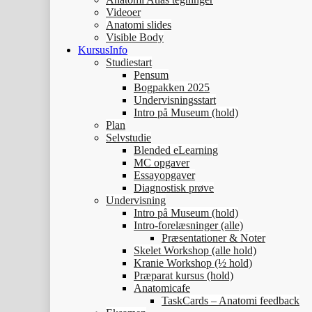
Videoer
Anatomi slides
Visible Body
KursusInfo
Studiestart
Pensum
Bogpakken 2025
Undervisningsstart
Intro på Museum (hold)
Plan
Selvstudie
Blended eLearning
MC opgaver
Essayopgaver
Diagnostisk prøve
Undervisning
Intro på Museum (hold)
Intro-forelæsninger (alle)
Præsentationer & Noter
Skelet Workshop (alle hold)
Kranie Workshop (½ hold)
Præparat kursus (hold)
Anatomicafe
TaskCards – Anatomi feedback