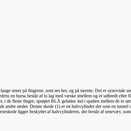
lange sener på fingrene, som ses her, og på tæerne. Det er synoviale se
dens en bursa består af to lag med væske imellem og er udbredt efter f
 i de fleste fingre, sprøjtet BLÅ gelatine ind i spalten mellem de to r
t de andre steder. Denne skede (1) er en halvcylinder der som en tunnel
seneskede ligger beskyttet af halvcylinderen, der består af senevæv, som 