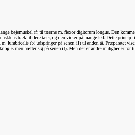
 lange bøjemuskel (f) til tæerne m. flexor digitorum longus. Den kommer 
s musklens træk til flere tæer, og den virker på mange led. Dette princip
 m. lumbricalis (b) udspringer på senen (1) til anden tå. Præparatet vise
nogle, men hæfter sig på senen (f). Men der er andre muligheder for til