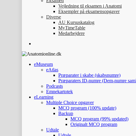
Eksamen
Vejledning til eksamen i Anatomi
Eksempler på eksamensopgaver
Diverse
AU Kursuskatalog
MyTimeTable
Medarbejdere
eMuseum
eAtlas
Præparater i skabe (skabsnumre)
Præparaters ID-numre (Dem-numre saml
Podcasts
Emnekartotek
eLearning
Multiple Choice opgaver
MCQ program (100% update)
Backup
MCQ program (99% updated)
Originalt MCQ program
Udtale
Udtale