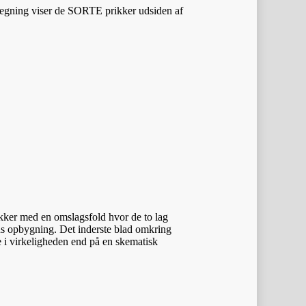
e tegning viser de SORTE prikker udsiden af
ikker med en omslagsfold hvor de to lag
ens opbygning. Det inderste blad omkring
re i virkeligheden end på en skematisk