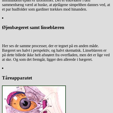
hornhindens epitel er uforhornet. Det er endvidere i den
sammenhæng værd at huske, at øjelågene simpelthen dannes ved, at
et par hudfolder som gardiner trækkes mod hinanden.
Øjenbægeret samt linseblæren
Her ses de samme processer, der er tegnet på en anden måde.
Bægeret ses halvt i perspektiv, og halvt skematisk. Linseblæren er
på dette billede ikke helt afsnøret fra overfladen, men det er lige ved
at ske. Og som det fremgår, ligger den allerede i bægeret.
Tåreapparatet