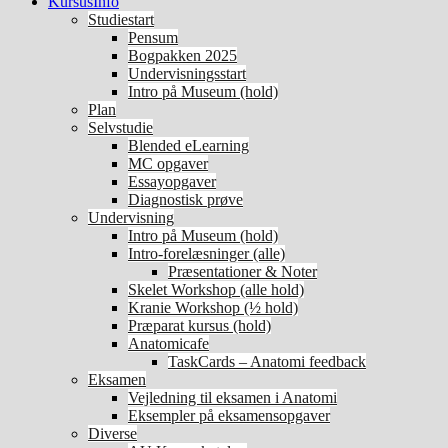
KursusInfo
Studiestart
Pensum
Bogpakken 2025
Undervisningsstart
Intro på Museum (hold)
Plan
Selvstudie
Blended eLearning
MC opgaver
Essayopgaver
Diagnostisk prøve
Undervisning
Intro på Museum (hold)
Intro-forelæsninger (alle)
Præsentationer & Noter
Skelet Workshop (alle hold)
Kranie Workshop (½ hold)
Præparat kursus (hold)
Anatomicafe
TaskCards – Anatomi feedback
Eksamen
Vejledning til eksamen i Anatomi
Eksempler på eksamensopgaver
Diverse