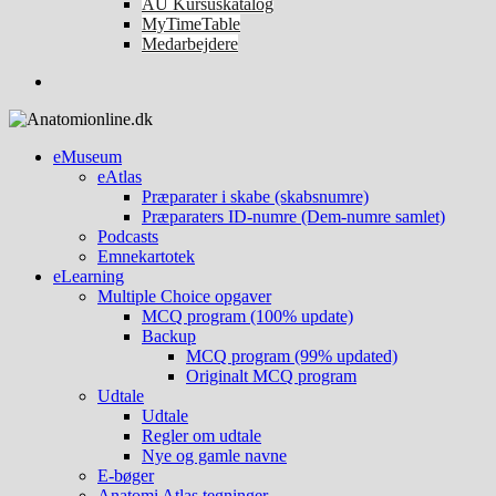
AU Kursuskatalog
MyTimeTable
Medarbejdere
eMuseum
eAtlas
Præparater i skabe (skabsnumre)
Præparaters ID-numre (Dem-numre samlet)
Podcasts
Emnekartotek
eLearning
Multiple Choice opgaver
MCQ program (100% update)
Backup
MCQ program (99% updated)
Originalt MCQ program
Udtale
Udtale
Regler om udtale
Nye og gamle navne
E-bøger
Anatomi Atlas tegninger