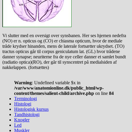
Vi slutter med en oversigt over synsbanen. Her ses hjernen nedefra
(NO) er n. opticus og (CO) er chiasma opticum, hvor de mediale
tråde krydser hinanden, mens de laterale fortsætter ukrydset. (TO)
tractus opticus går til corpus geniculatum lat. (GL) hvor trådene
danner synapse; neuriterne fra de nye celler danner et samlet bundt
(radiatio optica)(RO), der går til synscentret på medialsiden af
nakkelappen. (fortsættes)
Warning
: Undefined variable $x in
/var/www/anatomionline.dk/public_html/wp-
content/themes/salient-child/archive.php
on line
84
Terminologi
Histologi
Histologisk kursus
Tandhistologi
Knogler
Led
Muskler