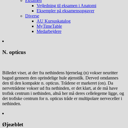
Eksamen
Vejledning til eksamen i Anatomi
Eksempler på eksamensopgaver
Diverse
AU Kursuskatalog
MyTimeTable
Medarbejdere
N. opticus
Billedet viser, at der fra nethindens hjernelag (n) vokser neuritter
bagud gennem den oprindelige hule øjenstilk. Derved omdannes
den til den kompakte n. opticus. Trådene er markeret (on). Da
nervetrådene vokser ud fra nethinden, er det klart, at de må have
trofisk centrum i nethinden, altså her må deres cellelegeme ligge, og
det trofiske centrum for n. opticus tråde er multipolare nerveceller i
nethinden.
Øjeæblet