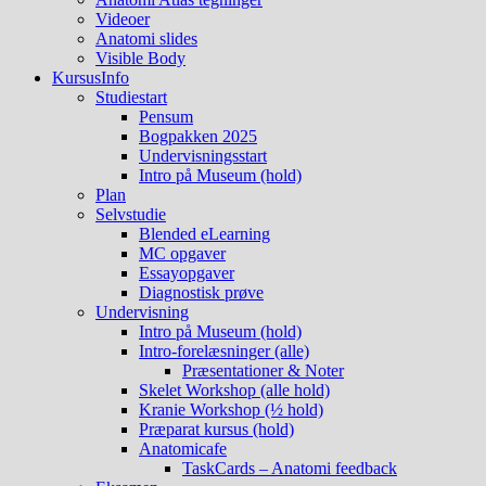
Videoer
Anatomi slides
Visible Body
KursusInfo
Studiestart
Pensum
Bogpakken 2025
Undervisningsstart
Intro på Museum (hold)
Plan
Selvstudie
Blended eLearning
MC opgaver
Essayopgaver
Diagnostisk prøve
Undervisning
Intro på Museum (hold)
Intro-forelæsninger (alle)
Præsentationer & Noter
Skelet Workshop (alle hold)
Kranie Workshop (½ hold)
Præparat kursus (hold)
Anatomicafe
TaskCards – Anatomi feedback