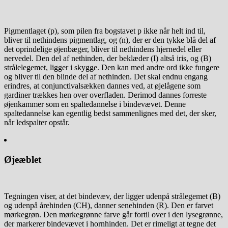
Pigmentlaget (p), som pilen fra bogstavet p ikke når helt ind til,
bliver til nethindens pigmentlag, og (n), der er den tykke blå del af
det oprindelige øjenbæger, bliver til nethindens hjernedel eller
nervedel. Den del af nethinden, der beklæder (I) altså iris, og (B)
strålelegemet, ligger i skygge. Den kan med andre ord ikke fungere
og bliver til den blinde del af nethinden. Det skal endnu engang
erindres, at conjunctivalsækken dannes ved, at øjelågene som
gardiner trækkes hen over overfladen. Derimod dannes forreste
øjenkammer som en spaltedannelse i bindevævet. Denne
spaltedannelse kan egentlig bedst sammenlignes med det, der sker,
når ledspalter opstår.
Øjeæblet
Tegningen viser, at det bindevæv, der ligger udenpå strålegemet (B)
og udenpå årehinden (CH), danner senehinden (R). Den er farvet
mørkegrøn. Den mørkegrønne farve går fortil over i den lysegrønne,
der markerer bindevævet i hornhinden. Det er rimeligt at tegne det