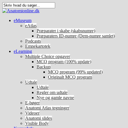
eMuseum
eAtlas
Præparater i skabe (skabsnumre)
Præparaters ID-numre (Dem-numre samlet)
Podcasts
Emnekartotek
eLearning
Multiple Choice opgaver
MCQ program (100% update)
Backup
MCQ program (99% updated)
Originalt MCQ program
Udtale
Udtale
Regler om udtale
Nye og gamle navne
E-bøger
Anatomi Atlas tegninger
Videoer
Anatomi slides
Visible Body