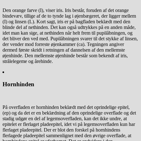
Den orange farve (I), viser iris. Iris består, foruden af det orange
bindevæv, tillige af de to tynde lag i øjenbægeret, der ligger mellem
(I) og linsen (L). Kort sagt, iris er på bagfladen beklædt med den
blinde del af nethinden. Det kan også udtrykkes på en anden måde,
idet man kan sige, at nethinden når helt frem til pupilåbningen, og
det bliver den ved med. Pupilåbningen svarer til det stykke af linsen,
der vender mod forreste øjenkammer (ca). Tegningen angiver
dermed første skridt i retningen af dannelsen af den mellemste
øjenhinde. Den mellemste øjenhinde består som bekendt af iris,
strålelegeme og årehinde.
Hornhinden
På overfladen er hornhinden beklædt med det oprindelige epitel,
(ep) og da det er en beklædning af den oprindelige overflade og det
stadig udgør en del af legemsoverfladen, kan det ikke undre, at
epitelet er flerlaget pladeepitel, idet vi på legemsoverfladen kun har
flerlaget pladeepitel. Der er blot den forskel på hornhindens
flerlagede pladeepitel sammenlignet med den øvrige overflade, at