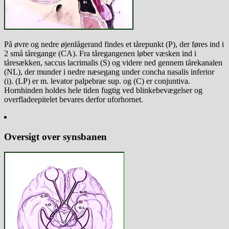
På øvre og nedre øjenlågerand findes et tårepunkt (P), der føres ind i
2 små tåregange (CA). Fra tåregangenen løber væsken ind i
tåresækken, saccus lacrimalis (S) og videre ned gennem tårekanalen
(NL), der munder i nedre næsegang under concha nasalis inferior
(i). (LP) er m. levator palpebrae sup. og (C) er conjuntiva.
Hornhinden holdes hele tiden fugtig ved blinkebevægelser og
overfladeepitelet bevares derfor uforhornet.
Oversigt over synsbanen