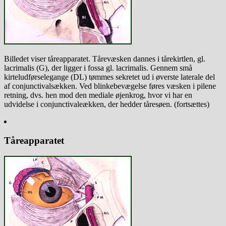
Billedet viser tåreapparatet. Tårevæsken dannes i tårekirtlen, gl.
lacrimalis (G), der ligger i fossa gl. lacrimalis. Gennem små
kirteludførselegange (DL) tømmes sekretet ud i øverste laterale del
af conjunctivalsækken. Ved blinkebevægelse føres væsken i pilene
retning, dvs. hen mod den mediale øjenkrog, hvor vi har en
udvidelse i conjunctivaleækken, der hedder tåresøen. (fortsættes)
Tåreapparatet