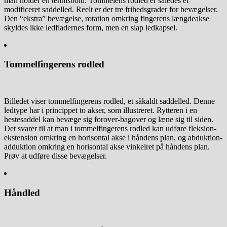
man holder en tennisbold. Tommelens rodled er således et
modificeret saddelled. Reelt er der tre frihedsgrader for bevægelser.
Den “ekstra” bevægelse, rotation omkring fingerens længdeakse
skyldes ikke ledfladernes form, men en slap ledkapsel.
Tommelfingerens rodled
Billedet viser tommelfingerens rodled, et såkaldt saddelled. Denne
ledtype har i princippet to akser, som illustreret. Rytteren i en
hestesaddel kan bevæge sig forover-bagover og læne sig til siden.
Det svarer til at man i tommelfingerens rodled kan udføre fleksion-
ekstension omkring en horisontal akse i håndens plan, og abduktion-
adduktion omkring en horisontal akse vinkelret på håndens plan.
Prøv at udføre disse bevægelser.
Håndled