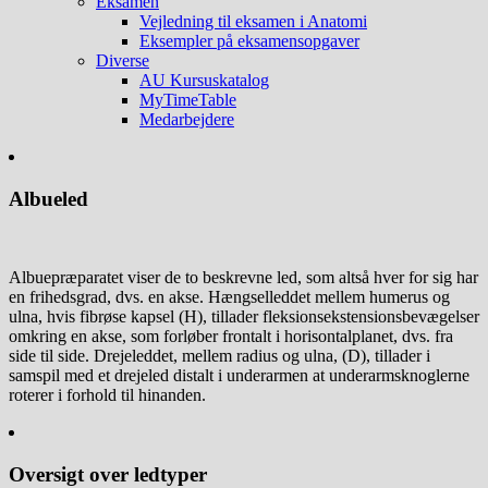
Eksamen
Vejledning til eksamen i Anatomi
Eksempler på eksamensopgaver
Diverse
AU Kursuskatalog
MyTimeTable
Medarbejdere
Albueled
Albuepræparatet viser de to beskrevne led, som altså hver for sig har
en frihedsgrad, dvs. en akse. Hængselleddet mellem humerus og
ulna, hvis fibrøse kapsel (H), tillader fleksionsekstensionsbevægelser
omkring en akse, som forløber frontalt i horisontalplanet, dvs. fra
side til side. Drejeleddet, mellem radius og ulna, (D), tillader i
samspil med et drejeled distalt i underarmen at underarmsknoglerne
roterer i forhold til hinanden.
Oversigt over ledtyper