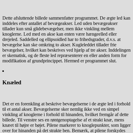
Dette afsluttende billede sammenfatter programmet. De ægte led kan
inddeles efter antallet af bevægeakser. Led uden bevægeakser
tillader kun små glidebevægelser, men ikke vinkling mellem
knoglerne. Led med en akse kan enten være hængeelled eller
drejeled. Saddelled og ellipsoidled har to frihedsgrader, d.v.s. at
bevægelse kan ske omkring to akser. Kugleleddet tillader frie
bevægelser, hvilket kan beskrives ved hjælp af tre akser. Inddelingen
er skematisk, og de fleste led repræsenterer en eller anden form for
modifikation af grundprincippet. Hermed er programmet slut.
Knæled
Det er en forenkling at beskrive bevægelserne i de ægte led i forhold
til et antal akser. Bevægelserne sker nemlig ikke ved en simpel
vinkling af knoglerne i forhold til hinanden, hvilket fremgår af dette
billede. Til venstre ses en røntgenoptagelse af et strakt knæ, mens
knæet til højre er bøjet. Pilene markerer to knoglepunkter, som ligger
over for hinanden på det strakte ben. Bemærk, at pilene forskydes