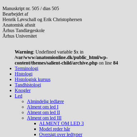
Manuskript nr. 505 / dias 505
Bearbejdet af
Henrik Løvschall og Erik Christophersen
Anatomisk afsnit
Århus Tandlægeskole
Århus Universitet
Warning
: Undefined variable $x in
/var/www/anatomionline.dk/public_html/wp-
content/themes/salient-child/archive.php
on line
84
Terminologi
Histologi
Histologisk kursus
Tandhistologi
Knogler
Led
Almindelig ledlære
Alment om led I
Alment om led II
Alment om led III
ALMENT OM LED 3
Model reder hår
Oversigt over ledtyper