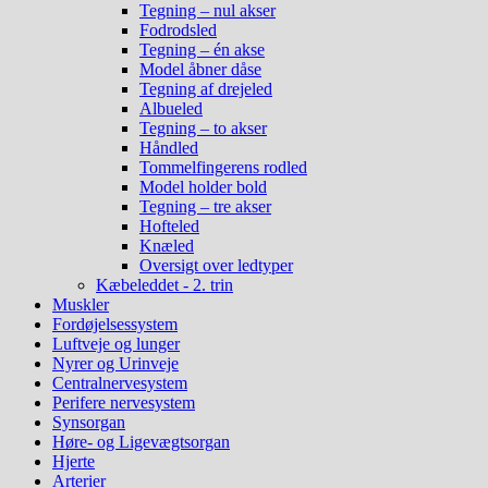
Tegning – nul akser
Fodrodsled
Tegning – én akse
Model åbner dåse
Tegning af drejeled
Albueled
Tegning – to akser
Håndled
Tommelfingerens rodled
Model holder bold
Tegning – tre akser
Hofteled
Knæled
Oversigt over ledtyper
Kæbeleddet - 2. trin
Muskler
Fordøjelsessystem
Luftveje og lunger
Nyrer og Urinveje
Centralnervesystem
Perifere nervesystem
Synsorgan
Høre- og Ligevægtsorgan
Hjerte
Arterier