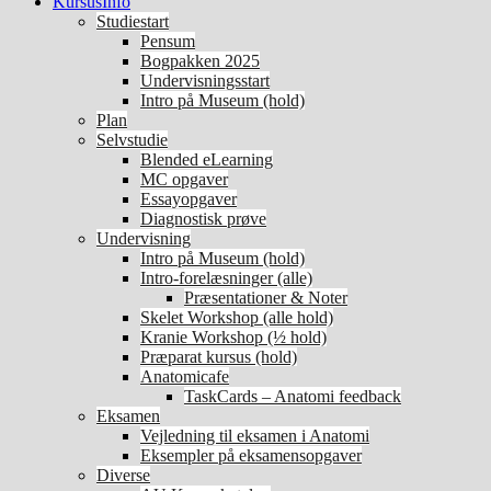
KursusInfo
Studiestart
Pensum
Bogpakken 2025
Undervisningsstart
Intro på Museum (hold)
Plan
Selvstudie
Blended eLearning
MC opgaver
Essayopgaver
Diagnostisk prøve
Undervisning
Intro på Museum (hold)
Intro-forelæsninger (alle)
Præsentationer & Noter
Skelet Workshop (alle hold)
Kranie Workshop (½ hold)
Præparat kursus (hold)
Anatomicafe
TaskCards – Anatomi feedback
Eksamen
Vejledning til eksamen i Anatomi
Eksempler på eksamensopgaver
Diverse