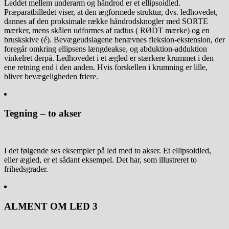
Leddet mellem underarm og håndrod er et ellipsoidled.
Præparatbilledet viser, at den ægformede struktur, dvs. ledhovedet,
dannes af den proksimale række håndrodsknogler med SORTE
mærker, mens skålen udformes af radius ( RØDT mærke) og en
bruskskive (é). Bevægeudslagene benævnes fleksion-ekstension, der
foregår omkring ellipsens længdeakse, og abduktion-adduktion
vinkelret derpå. Ledhovedet i et ægled er stærkere krummet i den
ene retning end i den anden. Hvis forskellen i krumning er lille,
bliver bevægeligheden friere.
Tegning – to akser
I det følgende ses eksempler på led med to akser. Et ellipsoidled,
eller ægled, er et sådant eksempel. Det har, som illustreret to
frihedsgrader.
ALMENT OM LED 3