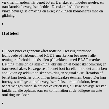
væk fra hinanden, når benet bøjes. Der sker en glidebevægelse, en
translatorisk bevægelse i leddet. Der sker altså ikke en ren
vinkelbevægelse omkring en akse; vinklingen kombineres med en
glidning.
Hofteled
Billedet viser et gennemskåret hofteled. Det kugleformede
ledhovede på lårbenet med RØDT mærke kan bevæges i alle
retninger i forhold til ledskålen på bækkenet med BLÅT mærke.
Bøjning, fleksion og strækning, ekstension af benet sker omkring en
transversal akse. Bevægelse af benet bort fra eller mod det andet ben
abduktion og adduktion sker omkring en sagittal akse. Rotation af
benet kan foretages omkring en længdeakse gennem benet. Der kan
foretages utallige andre bevægelser, f.eks. cirkumduktion, hvor
benet svinges rundt, så det beskriver en kegle. Disse bevægelser kan
imidlertid alle opfattes som en kombination af de tidligere nævnte
omkring tre akser.