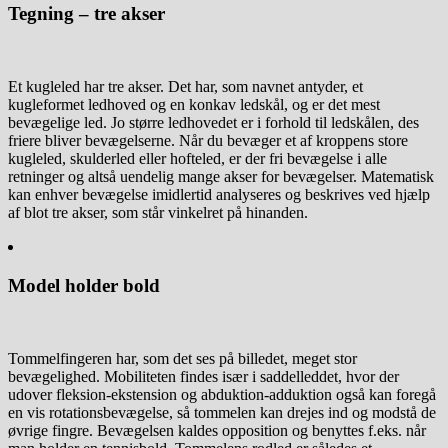
Tegning – tre akser
Et kugleled har tre akser. Det har, som navnet antyder, et
kugleformet ledhoved og en konkav ledskål, og er det mest
bevægelige led. Jo større ledhovedet er i forhold til ledskålen, des
friere bliver bevægelserne. Når du bevæger et af kroppens store
kugleled, skulderled eller hofteled, er der fri bevægelse i alle
retninger og altså uendelig mange akser for bevægelser. Matematisk
kan enhver bevægelse imidlertid analyseres og beskrives ved hjælp
af blot tre akser, som står vinkelret på hinanden.
Model holder bold
Tommelfingeren har, som det ses på billedet, meget stor
bevægelighed. Mobiliteten findes især i saddelleddet, hvor der
udover fleksion-ekstension og abduktion-adduktion også kan foregå
en vis rotationsbevægelse, så tommelen kan drejes ind og modstå de
øvrige fingre. Bevægelsen kaldes opposition og benyttes f.eks. når