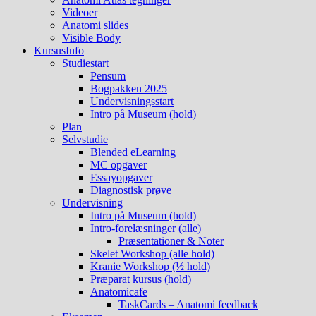
Videoer
Anatomi slides
Visible Body
KursusInfo
Studiestart
Pensum
Bogpakken 2025
Undervisningsstart
Intro på Museum (hold)
Plan
Selvstudie
Blended eLearning
MC opgaver
Essayopgaver
Diagnostisk prøve
Undervisning
Intro på Museum (hold)
Intro-forelæsninger (alle)
Præsentationer & Noter
Skelet Workshop (alle hold)
Kranie Workshop (½ hold)
Præparat kursus (hold)
Anatomicafe
TaskCards – Anatomi feedback