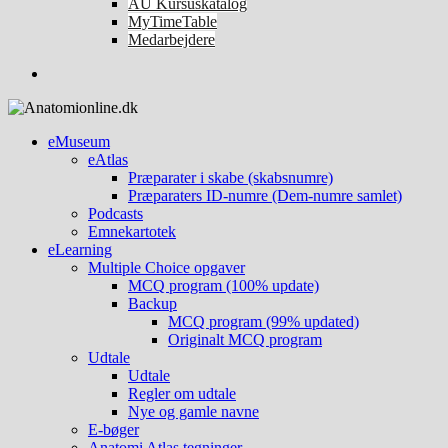
AU Kursuskatalog
MyTimeTable
Medarbejdere
eMuseum
eAtlas
Præparater i skabe (skabsnumre)
Præparaters ID-numre (Dem-numre samlet)
Podcasts
Emnekartotek
eLearning
Multiple Choice opgaver
MCQ program (100% update)
Backup
MCQ program (99% updated)
Originalt MCQ program
Udtale
Udtale
Regler om udtale
Nye og gamle navne
E-bøger
Anatomi Atlas tegninger