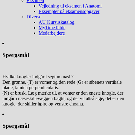
Eksamen
Vejledning til eksamen i Anatomi
Eksempler på eksamensopgaver
Diverse
AU Kursuskatalog
MyTimeTable
Medarbejdere
Spørgsmål
Hvilke knogler indgår i septum nasi ?
Den grønne, (T) er vomer og den røde (G) er sibenets vertikale
plade, lamina perpendicularis.
(N) er brusk. Læg mærke til, at vomer er den eneste knogle, der
indgår i næseskillevæggen bagtil, og det vil altså sige, det er den
knogle, der skiller højre og venstre choana.
Spørgsmål