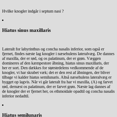
Hvilke knogler indgår i septum nasi ?
Hiatus sinus maxillaris
Lateralt for labyrinthus og concha nasalis inferior, som også er
fjernet, findes næste lag knogler i næsehulens lateralvæg. De dannes
af maxilla, der er rød, og os palatinum, der er grøn. Væggen
domineres af den kæmpestore åbning, hiatus sinus maxillaris, der
her er sort. Den dækkes for størstedelens vedkommende af de
knogler, vi har skrabet væk; det er den rest af åbningen, der bliver
tilbage vi kalder hiatus semilunaris. Altså næsehulens lateralvæg er
bygget op lagvis. Når vi går lateralt fra har vi maxilla, (A) og farvet
rød, dernæst os palatinum, der er farvet grøn. Næste lag dannes af
de knogler der er fjernet her, os ethmoidale opadtil og concha nasalis
inferior nedadtil.
Hiatus semilunaris