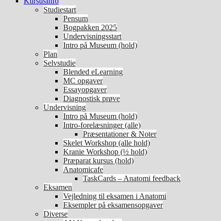
KursusInfo
Studiestart
Pensum
Bogpakken 2025
Undervisningsstart
Intro på Museum (hold)
Plan
Selvstudie
Blended eLearning
MC opgaver
Essayopgaver
Diagnostisk prøve
Undervisning
Intro på Museum (hold)
Intro-forelæsninger (alle)
Præsentationer & Noter
Skelet Workshop (alle hold)
Kranie Workshop (½ hold)
Præparat kursus (hold)
Anatomicafe
TaskCards – Anatomi feedback
Eksamen
Vejledning til eksamen i Anatomi
Eksempler på eksamensopgaver
Diverse