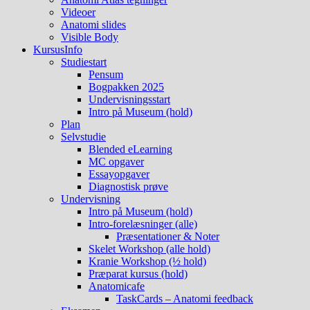
Videoer
Anatomi slides
Visible Body
KursusInfo
Studiestart
Pensum
Bogpakken 2025
Undervisningsstart
Intro på Museum (hold)
Plan
Selvstudie
Blended eLearning
MC opgaver
Essayopgaver
Diagnostisk prøve
Undervisning
Intro på Museum (hold)
Intro-forelæsninger (alle)
Præsentationer & Noter
Skelet Workshop (alle hold)
Kranie Workshop (½ hold)
Præparat kursus (hold)
Anatomicafe
TaskCards – Anatomi feedback