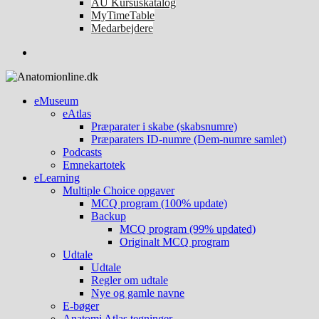
AU Kursuskatalog
MyTimeTable
Medarbejdere
eMuseum
eAtlas
Præparater i skabe (skabsnumre)
Præparaters ID-numre (Dem-numre samlet)
Podcasts
Emnekartotek
eLearning
Multiple Choice opgaver
MCQ program (100% update)
Backup
MCQ program (99% updated)
Originalt MCQ program
Udtale
Udtale
Regler om udtale
Nye og gamle navne
E-bøger
Anatomi Atlas tegninger