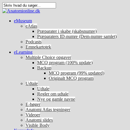
eMuseum
eAtlas
Præparater i skabe (skabsnumre)
Præparaters ID-numre (Dem-numre samlet)
Podcasts
Emnekartotek
eLearning
Multiple Choice opgaver
MCQ program (100% update)
Backup
MCQ program (99% updated)
Originalt MCQ program
Udtale
Udtale
Regler om udtale
Nye og gamle navne
E-bøger
Anatomi Atlas tegninger
Videoer
Anatomi slides
Visible Body