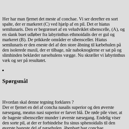
Her har man fjernet det meste af conchae. Vi ser derefter en sort
spalte, der er markeret (C) ved hjælp af en pil. Det er hiatus
semilunaris. Den er begrænset af en veludviklet sibenscelle, (A), og
en slank buet udløber fra labyrinthus ethmoidalis der er gul og
markeret (B). De prikkede områder er sibensceller. Hiatus
semilunaris er den eneste del af den store åbning til kæbehulen på
den isolerede maxil, der er tilbage, når naboknoglerne er sat på og
slimhinden beklæder næsehulens vægge. Nu skræller vi labyrinthus
væk og ser på resultatet.
Spørgsmål
Hvordan skal denne tegning forklares ?
Der er fjernet en del af concha nasalis superior og den øverste
næsegang, meatus nasi superior er farvet blå. De røde pile viser, at
de bageste sibensceller munder i øverste næsegang. Endelig viser
den sorte pil, at der er forbindelse fra sinus sphenoidalis til den
øverste bageste del af næsehulen, åbenbart bag conchae.