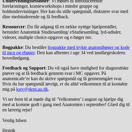
Undervisningssessioner
: Vi mødes til introducerende
forelæsninger, kranieworkshops i mindre gruppe og
holdundervisninger. Her kan du stille spørgsmål, diskutere svar med
dine medstuderende og få feedback.
Ressourcer
: Du får adgang til en række nyttige hjælpemidler,
herunder Anatomisk Studiesamling/ eStudiesamling, lyd-udtaler,
videoer, multiple choice-opgaver og e-bøger mv.
Bogpakke
: Du bestiller
bogpakke med trykte anatomibøger og kode
til mcq og ebøger
. Den kan afhentes i uge 34 ved tandlægeskolens
hovedindgang.
Feedback og Support
: Du vil også have mulighed for diagnostiske
prøver og at få feedback gennem svar i MC opgaver. På
anatomicafe’er kan du skrive spørgsmål og få gennenmgået svar.
Hvis du har spørgsmål iøvrigt, er du altid velkommen til at kontakte
mig på
loev@dent.au.dk
.
Vi ser frem til at møde dig til ‘Velkomsten’ i august og hjælpe dig
med at komme godt i gang med Anatomien i september! Glæd dig til
en lærerig rejse!
Venlig hilsen
Henrik