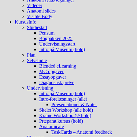
Videoer
Anatomi slides
Visible Body
KursusInfo
Studiestart
Pensum
Bogpakken 2025
Undervisningsstart
Intro på Museum (hold)
Plan
Selvstudie
Blended eLearning
MC opgaver
Essayopgaver
Diagnostisk prøve
Undervisning
Intro på Museum (hold)
Intro-forelæsninger (alle)
Præsentationer & Noter
Skelet Workshop (alle hold)
Kranie Workshop (½ hold)
Præparat kursus (hold)
Anatomicafe
TaskCards – Anatomi feedback