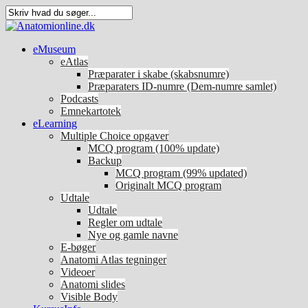
eMuseum
eAtlas
Præparater i skabe (skabsnumre)
Præparaters ID-numre (Dem-numre samlet)
Podcasts
Emnekartotek
eLearning
Multiple Choice opgaver
MCQ program (100% update)
Backup
MCQ program (99% updated)
Originalt MCQ program
Udtale
Udtale
Regler om udtale
Nye og gamle navne
E-bøger
Anatomi Atlas tegninger
Videoer
Anatomi slides
Visible Body