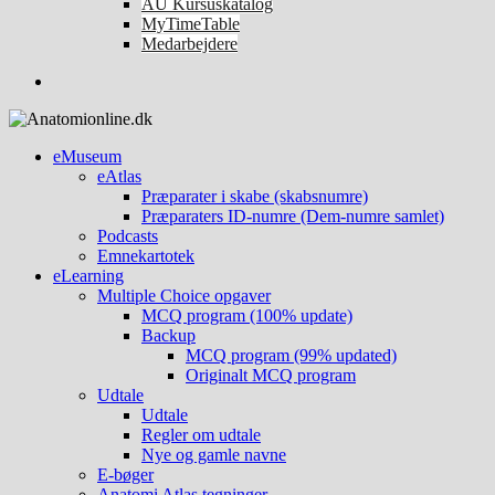
AU Kursuskatalog
MyTimeTable
Medarbejdere
eMuseum
eAtlas
Præparater i skabe (skabsnumre)
Præparaters ID-numre (Dem-numre samlet)
Podcasts
Emnekartotek
eLearning
Multiple Choice opgaver
MCQ program (100% update)
Backup
MCQ program (99% updated)
Originalt MCQ program
Udtale
Udtale
Regler om udtale
Nye og gamle navne
E-bøger
Anatomi Atlas tegninger