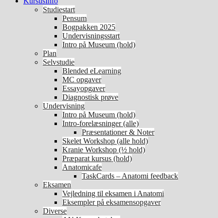
KursusInfo
Studiestart
Pensum
Bogpakken 2025
Undervisningsstart
Intro på Museum (hold)
Plan
Selvstudie
Blended eLearning
MC opgaver
Essayopgaver
Diagnostisk prøve
Undervisning
Intro på Museum (hold)
Intro-forelæsninger (alle)
Præsentationer & Noter
Skelet Workshop (alle hold)
Kranie Workshop (½ hold)
Præparat kursus (hold)
Anatomicafe
TaskCards – Anatomi feedback
Eksamen
Vejledning til eksamen i Anatomi
Eksempler på eksamensopgaver
Diverse