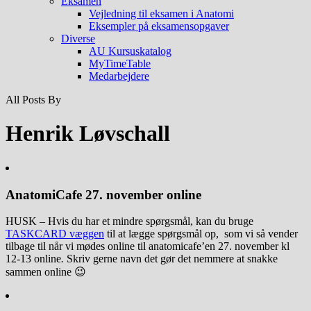
Eksamen
Vejledning til eksamen i Anatomi
Eksempler på eksamensopgaver
Diverse
AU Kursuskatalog
MyTimeTable
Medarbejdere
All Posts By
Henrik Løvschall
AnatomiCafe 27. november online
HUSK – Hvis du har et mindre spørgsmål, kan du bruge
TASKCARD væggen
til at lægge spørgsmål op, som vi så vender
tilbage til når vi mødes online til anatomicafe’en 27. november kl
12-13 online
.
Skriv gerne navn det gør det nemmere at snakke
sammen online 😉