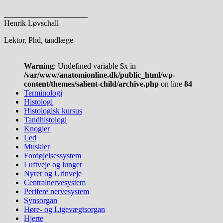
_____________________
Henrik Løvschall
Lektor, Phd, tandlæge
Warning
: Undefined variable $x in
/var/www/anatomionline.dk/public_html/wp-
content/themes/salient-child/archive.php
on line
84
Terminologi
Histologi
Histologisk kursus
Tandhistologi
Knogler
Led
Muskler
Fordøjelsessystem
Luftveje og lunger
Nyrer og Urinveje
Centralnervesystem
Perifere nervesystem
Synsorgan
Høre- og Ligevægtsorgan
Hjerte