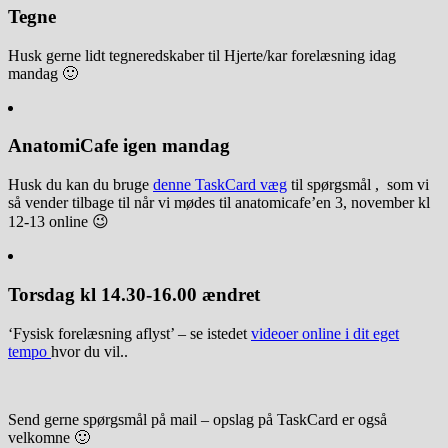
Tegne
Husk gerne lidt tegneredskaber til Hjerte/kar forelæsning idag
mandag 🙂
AnatomiCafe igen mandag
Husk du kan du bruge
denne TaskCard væg
til spørgsmål , som vi
så vender tilbage til når vi mødes til anatomicafe’en 3, november kl
12-13 online 😉
Torsdag kl 14.30-16.00 ændret
‘Fysisk forelæsning aflyst’ – se istedet
videoer online i dit eget
tempo
hvor du vil..
Send gerne spørgsmål på mail – opslag på TaskCard er også
velkomne 🙂