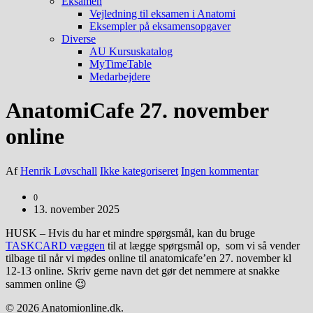
Eksamen
Vejledning til eksamen i Anatomi
Eksempler på eksamensopgaver
Diverse
AU Kursuskatalog
MyTimeTable
Medarbejdere
AnatomiCafe 27. november
online
Af
Henrik Løvschall
Ikke kategoriseret
Ingen kommentar
0
13. november 2025
HUSK – Hvis du har et mindre spørgsmål, kan du bruge
TASKCARD væggen
til at lægge spørgsmål op, som vi så vender
tilbage til når vi mødes online til anatomicafe’en 27. november kl
12-13 online
.
Skriv gerne navn det gør det nemmere at snakke
sammen online 😉
© 2026 Anatomionline.dk.