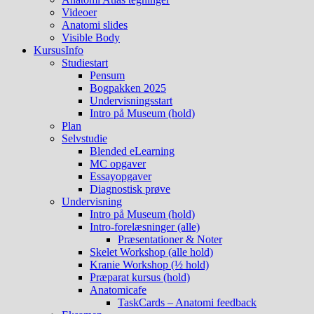
Videoer
Anatomi slides
Visible Body
KursusInfo
Studiestart
Pensum
Bogpakken 2025
Undervisningsstart
Intro på Museum (hold)
Plan
Selvstudie
Blended eLearning
MC opgaver
Essayopgaver
Diagnostisk prøve
Undervisning
Intro på Museum (hold)
Intro-forelæsninger (alle)
Præsentationer & Noter
Skelet Workshop (alle hold)
Kranie Workshop (½ hold)
Præparat kursus (hold)
Anatomicafe
TaskCards – Anatomi feedback