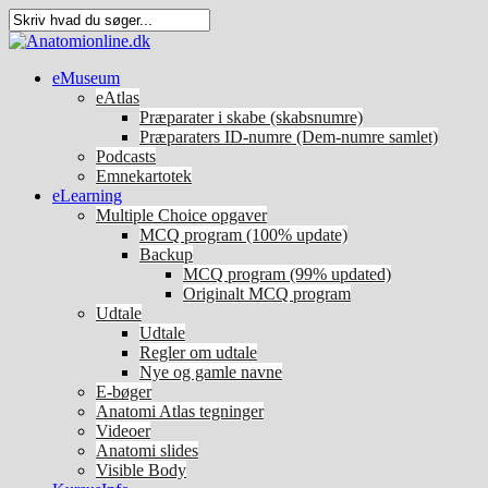
eMuseum
eAtlas
Præparater i skabe (skabsnumre)
Præparaters ID-numre (Dem-numre samlet)
Podcasts
Emnekartotek
eLearning
Multiple Choice opgaver
MCQ program (100% update)
Backup
MCQ program (99% updated)
Originalt MCQ program
Udtale
Udtale
Regler om udtale
Nye og gamle navne
E-bøger
Anatomi Atlas tegninger
Videoer
Anatomi slides
Visible Body