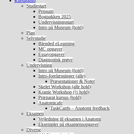
KursusInfo
Studiestart
Pensum
Bogpakken 2025
Undervisningsstart
Intro på Museum (hold)
Plan
Selvstudie
Blended eLearning
MC opgaver
Essayopgaver
Diagnostisk prøve
Undervisning
Intro på Museum (hold)
Intro-forelæsninger (alle)
Præsentationer & Noter
Skelet Workshop (alle hold)
Kranie Workshop (½ hold)
Præparat kursus (hold)
Anatomicafe
TaskCards – Anatomi feedback
Eksamen
Vejledning til eksamen i Anatomi
Eksempler på eksamensopgaver
Diverse