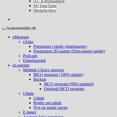
AU Kursuskatalog
MyTimeTable
Medarbejdere
eMuseum
eAtlas
Præparater i skabe (skabsnumre)
Præparaters ID-numre (Dem-numre samlet)
Podcasts
Emnekartotek
eLearning
Multiple Choice opgaver
MCQ program (100% update)
Backup
MCQ program (99% updated)
Originalt MCQ program
Udtale
Udtale
Regler om udtale
Nye og gamle navne
E-bøger
Anatomi Atlas tegninger